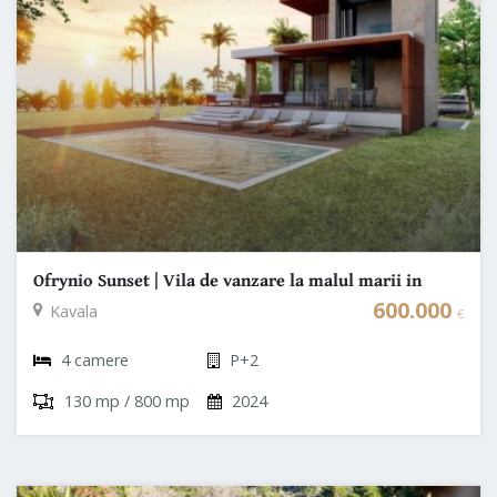
Ofrynio Sunset | Vila de vanzare la malul marii in
Grecia | Kavala - Ofrynio
600.000
Kavala
€
4 camere
P+2
130 mp / 800 mp
2024