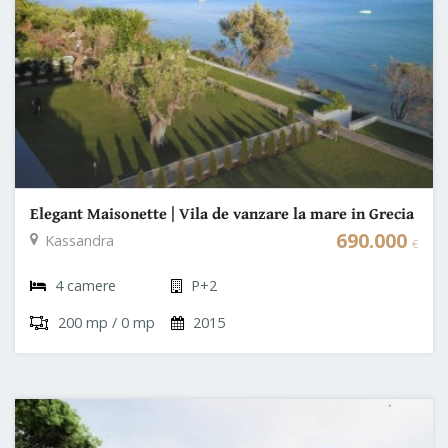
Elegant Maisonette | Vila de vanzare la mare in Grecia
- Halkidiki
690.000
Kassandra
€
4 camere
P+2
200 mp / 0 mp
2015