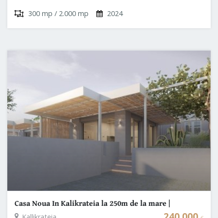
300 mp / 2.000 mp
2024
Casa Noua In Kalikrateia la 250m de la mare |
Halkidiki - Grecia
240.000
Kallikrateia
€