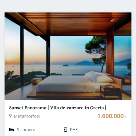
Sunset Panorama | Vila de vanzare in Grecia |
Halkidiki Sithonia
1.600.000
Metamorfosi
€
5 camere
P+3