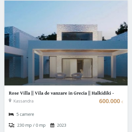
Rose Villa || Vila de vanzare in Grecia || Halkidiki -
Palini
600.000
Kassandra
€
5 camere
230 mp / 0 mp
2023