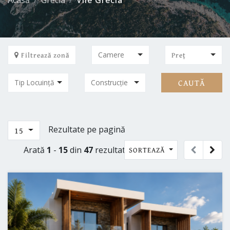
Acasă
Grecia
Vile Grecia
Filtrează zonă
Preț
CAUTĂ
Rezultate pe pagină
15
Arată
1
-
15
din
47
rezultate
SORTEAZĂ