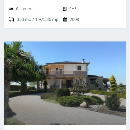
6 camere
P+3
350 mp / 1.975,36 mp
2008