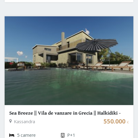
Sea Breeze || Vila de vanzare in Grecia || Halkidiki -
Grecia
550.000
Kassandra
€
5 camere
P+1