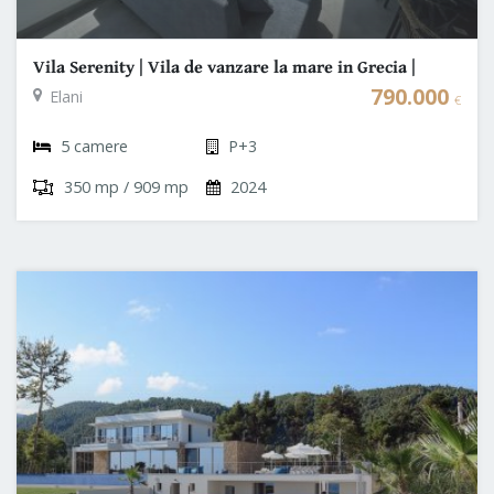
Vila Serenity | Vila de vanzare la mare in Grecia |
Halkidiki - Elani
790.000
Elani
€
5 camere
P+3
350 mp / 909 mp
2024