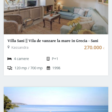
Villa Sani || Vila de vanzare la mare in Grecia - Sani
Halkidiki
270.000
Kassandra
€
4 camere
P+1
120 mp / 700 mp
1998