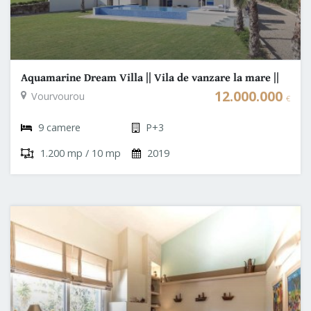
Aquamarine Dream Villa || Vila de vanzare la mare ||
Halkidiki
12.000.000
Vourvourou
€
9 camere
P+3
1.200 mp / 10 mp
2019