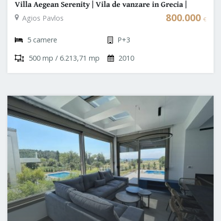
Villa Aegean Serenity | Vila de vanzare in Grecia |
Halkidiki - Kasandra
800.000
Agios Pavlos
€
5 camere
P+3
500 mp / 6.213,71 mp
2010