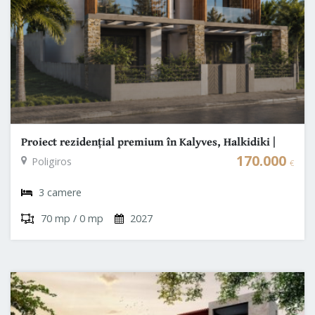
Proiect rezidențial premium în Kalyves, Halkidiki |
Vile cu grădină și piscină privată
170.000
Poligiros
€
3 camere
70 mp / 0 mp
2027