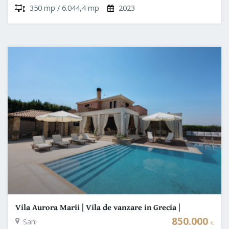
350 mp / 6.044,4 mp
2023
Vila Aurora Marii | Vila de vanzare in Grecia |
Halkidiki - Sani
850.000
Sani
€