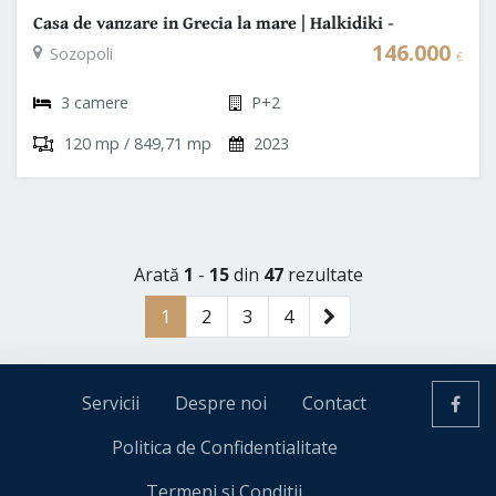
Casa de vanzare in Grecia la mare | Halkidiki -
Sozopoli
146.000
Sozopoli
€
3 camere
P+2
120 mp / 849,71 mp
2023
Arată
1
-
15
din
47
rezultate
1
2
3
4
Servicii
Despre noi
Contact
Politica de Confidentialitate
Termeni si Conditii