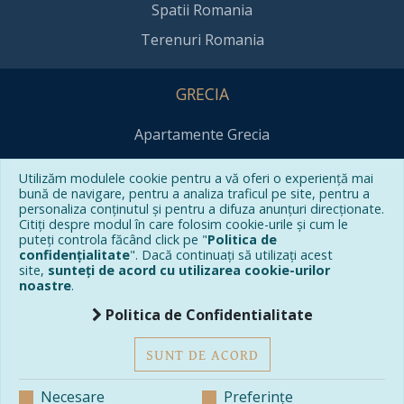
Spatii Romania
Terenuri Romania
GRECIA
Apartamente Grecia
Vile Grecia
Utilizăm modulele cookie pentru a vă oferi o experiență mai
Spatii Grecia
bună de navigare, pentru a analiza traficul pe site, pentru a
personaliza conținutul și pentru a difuza anunțuri direcționate.
Terenuri Grecia
Citiți despre modul în care folosim cookie-urile și cum le
puteți controla făcând click pe "
Politica de
confidențialitate
". Dacă continuați să utilizați acest
site,
sunteți de acord cu utilizarea cookie-urilor
CONTACT
noastre
.
Politica de Confidentialitate
office@grecocasa.ro
(+40) 750 171 720
SUNT DE ACORD
Necesare
Preferințe
Copyright © 2026
Greco Casa
- Powered by
Soft360