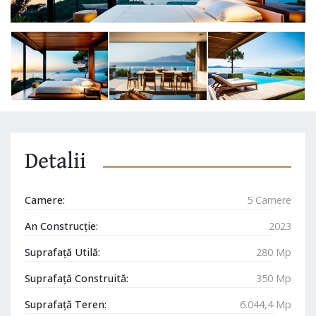
Detalii
Camere:
5 Camere
An Construcție:
2023
Suprafață Utilă:
280 Mp
Suprafață Construită:
350 Mp
Suprafață Teren:
6.044,4 Mp