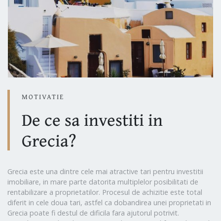
MOTIVATIE
De ce sa investiti in
Grecia?
Grecia este una dintre cele mai atractive tari pentru investitii
imobiliare, in mare parte datorita multiplelor posibilitati de
rentabilizare a proprietatilor. Procesul de achizitie este total
diferit in cele doua tari, astfel ca dobandirea unei proprietati in
Grecia poate fi destul de dificila fara ajutorul potrivit.