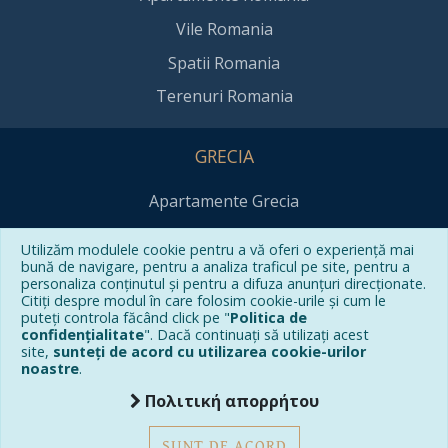
Vile Romania
Spatii Romania
Terenuri Romania
GRECIA
Apartamente Grecia
Vile Grecia
Utilizăm modulele cookie pentru a vă oferi o experiență mai
Spatii Grecia
bună de navigare, pentru a analiza traficul pe site, pentru a
personaliza conținutul și pentru a difuza anunțuri direcționate.
Terenuri Grecia
Citiți despre modul în care folosim cookie-urile și cum le
puteți controla făcând click pe "
Politica de
confidențialitate
". Dacă continuați să utilizați acest
site,
sunteți de acord cu utilizarea cookie-urilor
CONTACT
noastre
.
Πολιτική απορρήτου
office@grecocasa.ro
(+40) 750 171 720
SUNT DE ACORD