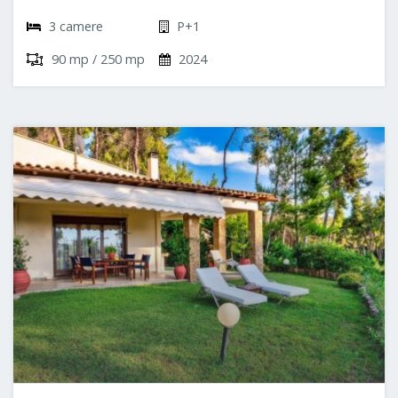
3 camere
P+1
90 mp / 250 mp
2024