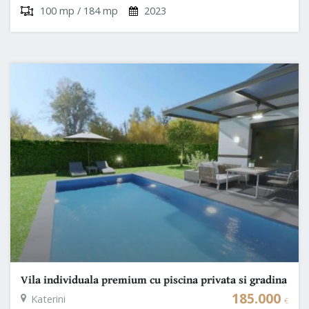
100 mp / 184 mp
2023
Vila individuala premium cu piscina privata si gradina
- Coasta Olimpica Grecia
185.000
Katerini
€