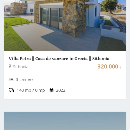
Villa Petra || Casa de vanzare in Grecia || Sithonia -
Nikiti
320.000
Sithonia
€
3 camere
140 mp / 0 mp
2022