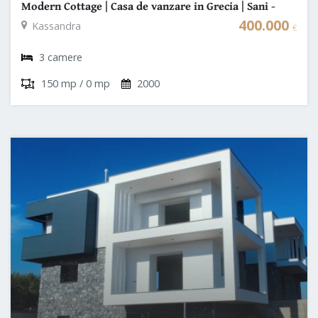
Modern Cottage | Casa de vanzare in Grecia | Sani -
Kassandra Halkidiki
400.000
Kassandra
€
3 camere
150 mp / 0 mp
2000