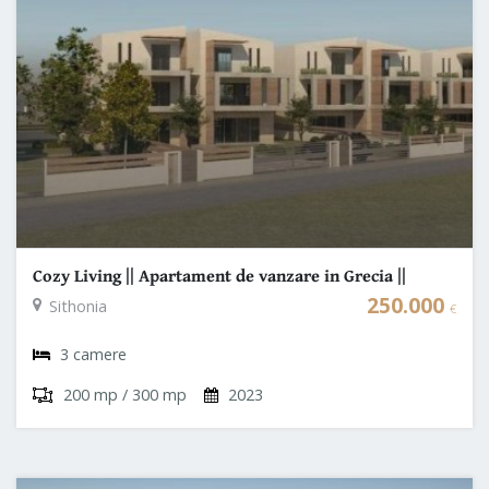
Cozy Living || Apartament de vanzare in Grecia ||
Chalkidiki - Sithonia
250.000
Sithonia
€
3 camere
200 mp / 300 mp
2023