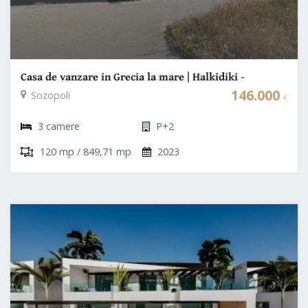
Casa de vanzare in Grecia la mare | Halkidiki -
Sozopoli
146.000
Sozopoli
€
3 camere
P+2
120 mp / 849,71 mp
2023