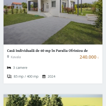
Casă Individuală de 60 mp în Paralia Ofriniou de
Vânzare in Grecia - Kavala
240.000
Kavala
€
3 camere
85 mp / 400 mp
2024