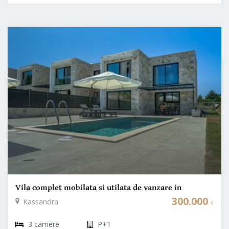
Vila complet mobilata si utilata de vanzare in
Halkidiki – Gata de locuit, aproape de plaja
300.000
Kassandra
€
3 camere
P+1