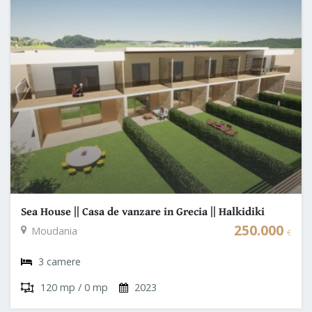
Sea House || Casa de vanzare in Grecia || Halkidiki
250.000
Moudania
€
3 camere
120 mp / 0 mp
2023