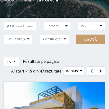
Acasă
Grecia
Vile Grecia
Filtrează zonă
Preț
CAUTĂ
Rezultate pe pagină
15
Arată
1
-
15
din
47
rezultate
ROOMS