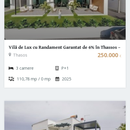
Vilă de Lux cu Randament Garantat de 6% în Thassos –
Casa de Vacanță in Grecia
250.000
Thasos
€
3 camere
P+1
110,78 mp / 0 mp
2025