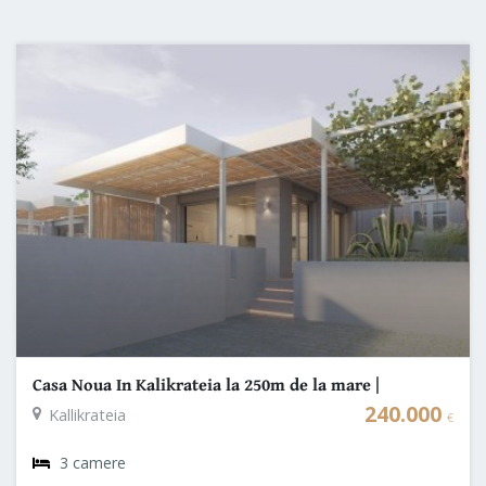
Casa Noua In Kalikrateia la 250m de la mare |
Halkidiki - Grecia
240.000
Kallikrateia
€
3 camere