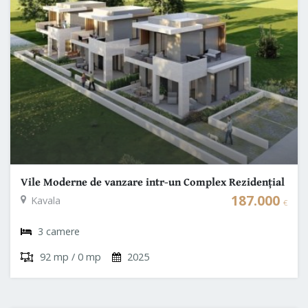
Vile Moderne de vanzare intr-un Complex Rezidențial
la Nordul Greciei
187.000
Kavala
€
3 camere
92 mp / 0 mp
2025