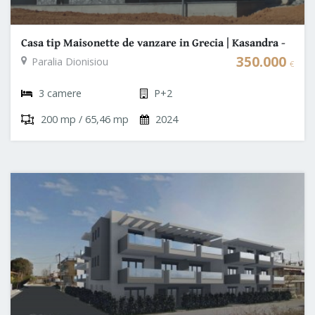
Casa tip Maisonette de vanzare in Grecia | Kasandra -
Halkidiki
350.000
Paralia Dionisiou
€
3 camere
P+2
200 mp / 65,46 mp
2024