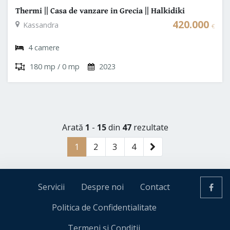
Thermi || Casa de vanzare in Grecia || Halkidiki
420.000
Kassandra
€
4 camere
180 mp / 0 mp
2023
Arată
1
-
15
din
47
rezultate
1
2
3
4
Servicii
Despre noi
Contact
Politica de Confidentialitate
Termeni si Conditii