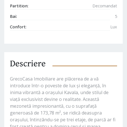
Partition:
Decomandat
Bai:
5
Confort:
Lux
Descriere
GrecoCasa Imobiliare are plăcerea de a vă
introduce într-o poveste de lux și eleganță, în
inima vibrantă a orașului Kavala, unde stilul de
viață exclusivist devine o realitate. Această
mezonetă impresionantă, cu o suprafață
generoasă de 173,78 m², se ridică deasupra
orașului, întinzându-se pe trei etaje, de parcă ar fi
fost creată pentru a domina cerul și marea.