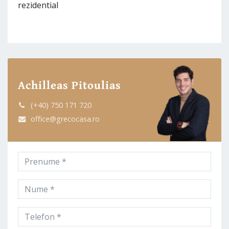
rezidential
Achilleas Pitoulias
(+40) 750 171 720
office@grecocasa.ro