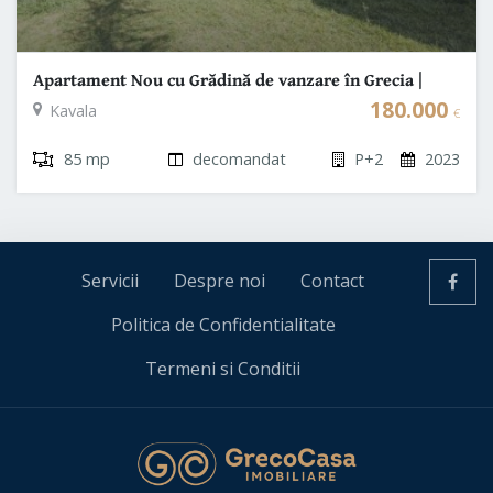
Apartament Nou cu Grădină de vanzare în Grecia |
Paralia Ofriniou | Kavala
180.000
Kavala
€
85 mp
decomandat
P+2
2023
Servicii
Despre noi
Contact
Politica de Confidentialitate
Termeni si Conditii