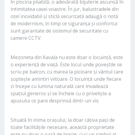
în piscina pliabilă, o adevărată bijuterie ascunsă în
intimitatea casei voastre. În jur, balustradele din
oțel inoxidabil și sticlă securizată adaugă o notă
de modernism, în timp ce siguranța și confortul
sunt garantate de sistemul de securitate cu
camere CCTV.
Mezoneta din Kavala nu este doar o locuință, este
o experiență de viață. Este locul unde poveștile se
scriu pe balcon, cu marea la picioare și vântul care
șoptește amintiri viitoare. O locuință unde fiecare
zi începe cu lumina naturală care invadează
spațiul generos și se încheie cu o priveliște a
apusului ce pare desprinsă dintr-un vis.
Situată în inima orașului, la doar câțiva pași de
toate facilitățile necesare, această proprietate
este nu doar o oază de liniște, ci și un simbol al