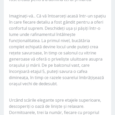
Imaginați-vă... Că vă întoarceți acasă într-un spațiu
în care fiecare detaliu a fost gândit pentru a oferi
confortul suprem. Deschideți ușa și pășiți într-o
lume unde rafinamentul întâlnește
funcționalitatea. La primul nivel, bucătăria
complet echipată devine locul unde puteți crea
rețete savuroase, în timp ce salonul cu vitrine
generoase vă oferă o priveliște uluitoare asupra
orașului și mării. De pe balconul vast, care
înconjoară etajul 5, puteți savura o cafea
dimineața, în timp ce razele soarelui îmbrățișează
orașul vechi de dedesubt.
Urcând scările elegante spre etajele superioare,
descoperiți o oază de liniște și relaxare.
Dormitoarele, trei la număr, fiecare cu propriul