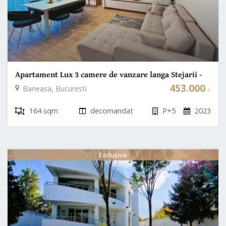
Apartament Lux 3 camere de vanzare langa Stejarii -
Baneasa - Sector 1
453.000
Baneasa, Bucuresti
€
164 sqm
decomandat
P+5
2023
Exclusive