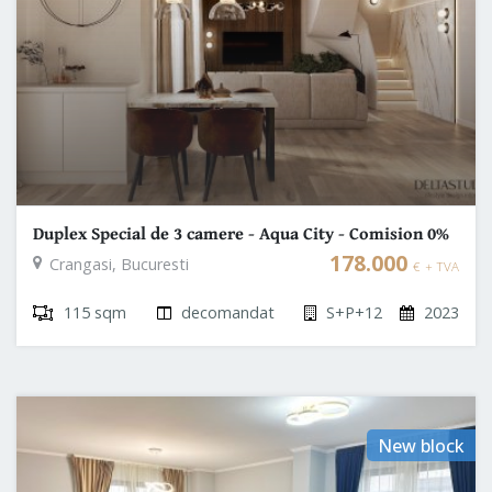
Duplex Special de 3 camere - Aqua City - Comision 0%
178.000
Crangasi, Bucuresti
€
+ TVA
115 sqm
decomandat
S+P+12
2023
New block