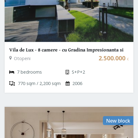
Vila de Lux - 8 camere - cu Gradina Impresionanta si
Piscina
2.500.000
Otopeni
€
7 bedrooms
S+P+2
770 sqm / 2,200 sqm
2006
New block