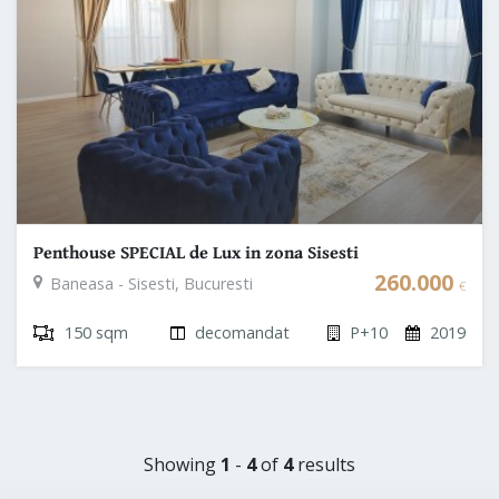
Penthouse SPECIAL de Lux in zona Sisesti
260.000
Baneasa - Sisesti, Bucuresti
€
150 sqm
decomandat
P+10
2019
Showing
1
-
4
of
4
results