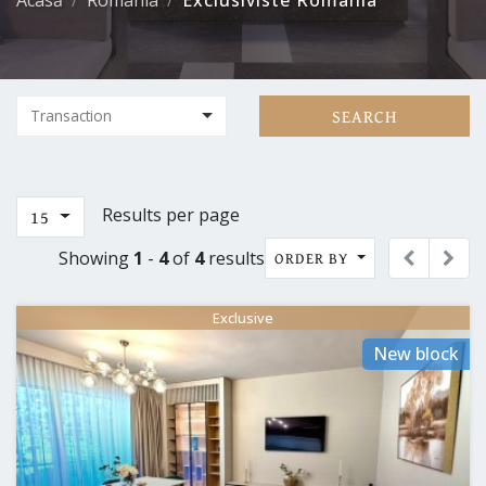
Acasă
Romania
Exclusiviste Romania
SEARCH
Results per page
15
Showing
1
-
4
of
4
results
ORDER BY
Exclusive
New block