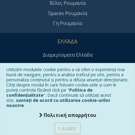
Βίλες Ρουμανία
Spaces Ρουμανία
Γη Ρουμανία
ΕΛΛΆΔΑ
Διαμερίσματα Ελλάδα
Βίλες Ελλάδα
Utilizăm modulele cookie pentru a vă oferi o experiență mai
bună de navigare, pentru a analiza traficul pe site, pentru a
Spaces Greece
personaliza conținutul și pentru a difuza anunțuri direcționate.
γης Ελλάδα
Citiți despre modul în care folosim cookie-urile și cum le
puteți controla făcând click pe "
Politica de
confidențialitate
". Dacă continuați să utilizați acest
site,
sunteți de acord cu utilizarea cookie-urilor
ΕΠΙΚΟΙΝΩΝΊΑ
noastre
.
Πολιτική απορρήτου
office@grecocasa.ro
(+40) 750 171 720
I AGREE