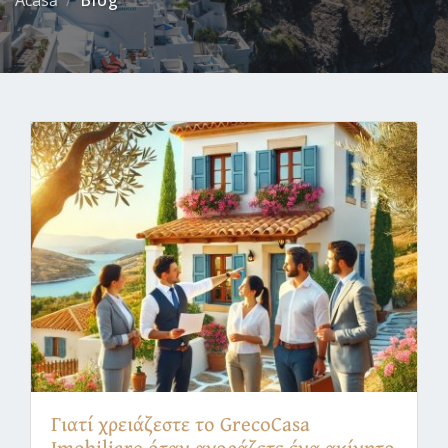
Acasă
Blog
Γιατί χρειάζεστε το GrecoCasa
Imobiliare όταν αγοράζετε ένα ακίνητο