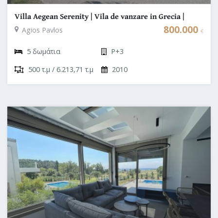
Villa Aegean Serenity | Vila de vanzare in Grecia |
Halkidiki - Kasandra
800.000
Agios Pavlos
€
5 δωμάτια
P+3
500 τ.μ / 6.213,71 τ.μ
2010