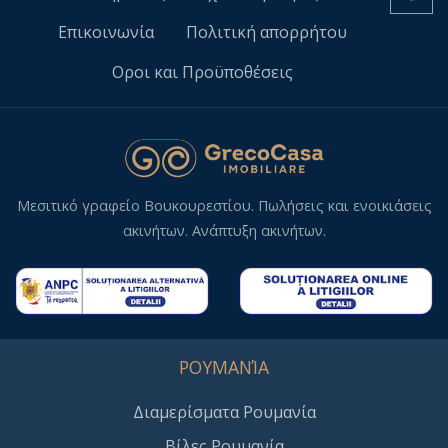
Επικοινωνία
Πολιτική απορρήτου
Οροι και Προϋποθέσεις
Μεσιτικό γραφείο Βουκουρεστίου. Πωλήσεις και ενοικιάσεις
ακινήτων. Ανάπτυξη ακινήτων.
ΡΟΥΜΑΝΊΑ
Διαμερίσματα Ρουμανία
Βίλες Ρουμανία