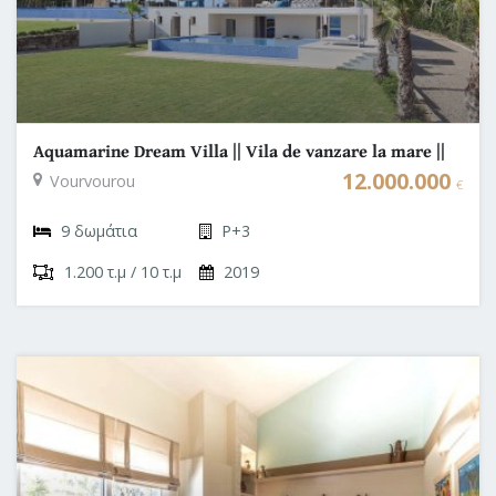
Aquamarine Dream Villa || Vila de vanzare la mare ||
Halkidiki
12.000.000
Vourvourou
€
9 δωμάτια
P+3
1.200 τ.μ / 10 τ.μ
2019