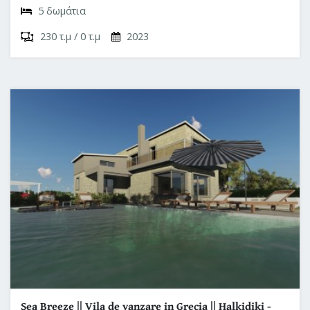
5 δωμάτια
230 τ.μ / 0 τ.μ
2023
Sea Breeze || Vila de vanzare in Grecia || Halkidiki -