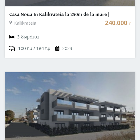
Casa Noua In Kalikrateia la 250m de la mare |
Halkidiki - Grecia
240.000
Kallikrateia
€
3 δωμάτια
100 τ.μ / 184 τ.μ
2023