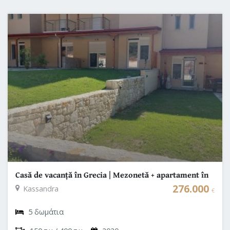
Casă de vacanță în Grecia | Mezonetă + apartament în
Elani, Kassandra – Halkidiki (2 intrări separate)
276.000
Kassandra
€
5 δωμάτια