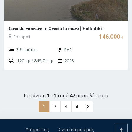
Casa de vanzare in Grecia la mare | Halkidiki -
Sozopoli
146.000
Sozopoli
€
3 δωμάτια
P+2
120 τ.μ / 849,71 τ.μ
2023
Εμφάνιση
1
-
15
από
47
αποτελέσματα
1
2
3
4
Υπηρεσίες
Σχετικά με εμάς