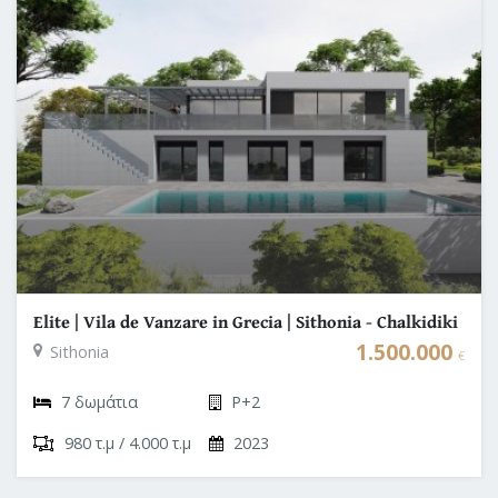
Elite | Vila de Vanzare in Grecia | Sithonia - Chalkidiki
1.500.000
Sithonia
€
7 δωμάτια
P+2
980 τ.μ / 4.000 τ.μ
2023