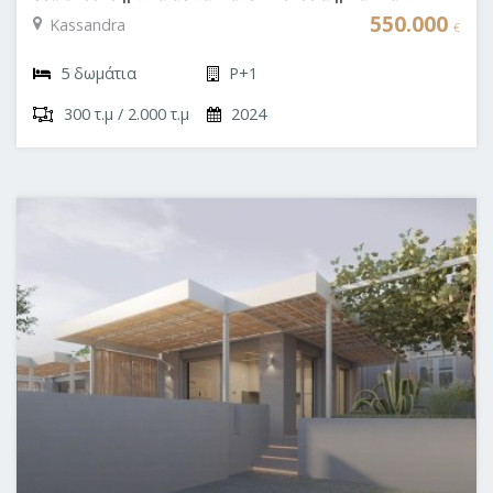
Grecia
550.000
Kassandra
€
5 δωμάτια
P+1
300 τ.μ / 2.000 τ.μ
2024