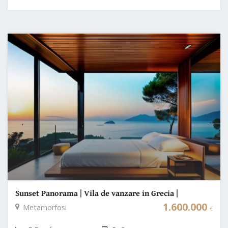
Sunset Panorama | Vila de vanzare in Grecia |
Halkidiki Sithonia
1.600.000
Metamorfosi
€