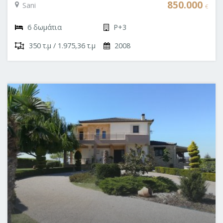
Halkidiki - Sani
850.000
Sani
€
6 δωμάτια
P+3
350 τ.μ / 1.975,36 τ.μ
2008