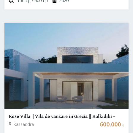
150 τ.μ / 400 τ.μ
2020
Rose Villa || Vila de vanzare in Grecia || Halkidiki -
Palini
600.000
Kassandra
€