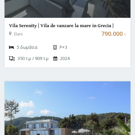
Vila Serenity | Vila de vanzare la mare in Grecia |
Halkidiki - Elani
790.000
Elani
€
5 δωμάτια
P+3
350 τ.μ / 909 τ.μ
2024