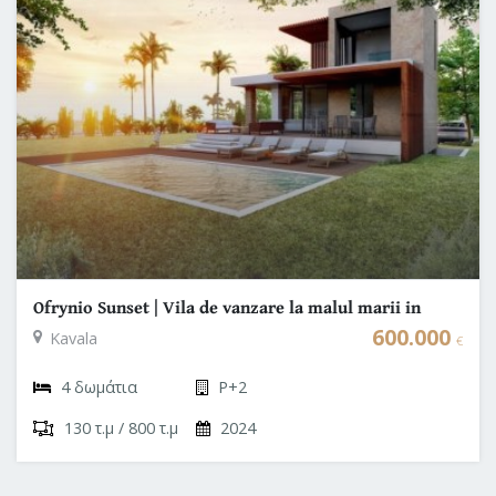
Ofrynio Sunset | Vila de vanzare la malul marii in
Grecia | Kavala - Ofrynio
600.000
Kavala
€
4 δωμάτια
P+2
130 τ.μ / 800 τ.μ
2024