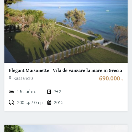
Elegant Maisonette | Vila de vanzare la mare in Grecia
- Halkidiki
690.000
Kassandra
€
4 δωμάτια
P+2
200 τ.μ / 0 τ.μ
2015