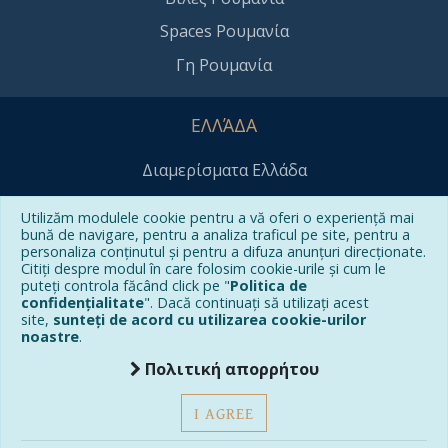
Spaces Ρουμανία
Γη Ρουμανία
ΕΛΛΆΔΑ
Διαμερίσματα Ελλάδα
Βίλες Ελλάδα
Utilizăm modulele cookie pentru a vă oferi o experiență mai
bună de navigare, pentru a analiza traficul pe site, pentru a
Spaces Greece
personaliza conținutul și pentru a difuza anunțuri direcționate.
Citiți despre modul în care folosim cookie-urile și cum le
γης Ελλάδα
puteți controla făcând click pe "
Politica de
confidențialitate
". Dacă continuați să utilizați acest
site,
sunteți de acord cu utilizarea cookie-urilor
ΕΠΙΚΟΙΝΩΝΊΑ
noastre
.
Πολιτική απορρήτου
office@grecocasa.ro
(+40) 750 171 720
I AGREE