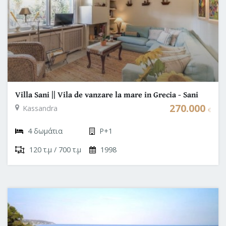
Villa Sani || Vila de vanzare la mare in Grecia - Sani
Halkidiki
270.000
Kassandra
€
4 δωμάτια
P+1
120 τ.μ / 700 τ.μ
1998