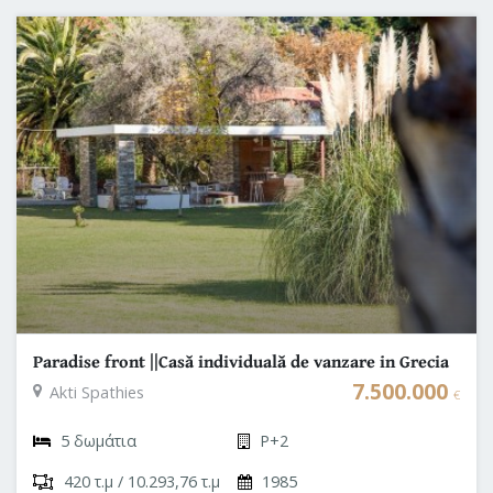
Paradise front ||Casă individuală de vanzare in Grecia
|| Halkidiki - Sithonia
7.500.000
Akti Spathies
€
5 δωμάτια
P+2
420 τ.μ / 10.293,76 τ.μ
1985