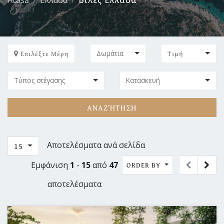
Acasă
Ελλάδα
Βίλες Ελλάδα
Επιλέξτε Μέρη
Τιμή
ΑΝΑΖΉΤΗΣΗ
Αποτελέσματα ανά σελίδα
15
Εμφάνιση
1
-
15
από
47
ORDER BY
αποτελέσματα