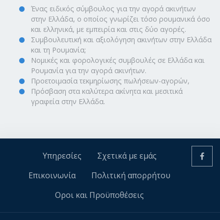
Ένας ειδικός σύμβουλος για την αγορά ακινήτων
στην Ελλάδα, ο οποίος γνωρίζει τόσο ρουμανικά όσο
και ελληνικά, με εμπειρία και στις δύο αγορές.
Συμβουλευτική και αξιολόγηση ακινήτων στην Ελλάδα
και τη Ρουμανία;
Νομικές και φορολογικές συμβουλές σε Ελλάδα και
Ρουμανία για την αγορά ακινήτων.
Προετοιμασία τεκμηρίωσης πωλήσεων-αγορών,
Πρόσβαση στα καλύτερα ακίνητα και μεσιτικά
γραφεία στην Ελλάδα.
Υπηρεσίες
Σχετικά με εμάς
Επικοινωνία
Πολιτική απορρήτου
Οροι και Προϋποθέσεις