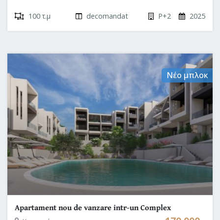
100 τ.μ
decomandat
P+2
2025
Νέο μπλοκ
Apartament nou de vanzare intr-un Complex
Rezidențial de Lux în Grecia Kalithea