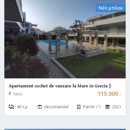
Νέο μπλοκ
Apartament cochet de vanzare la Mare in Grecia ||
Halkidiki Sithonia
115.000
Nikiti
€
40 τ.μ
decomandat
Parter / 1
2021