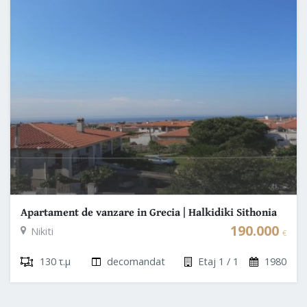
Apartament de vanzare in Grecia | Halkidiki Sithonia
190.000
Nikiti
€
130 τ.μ
decomandat
Etaj 1 / 1
1980