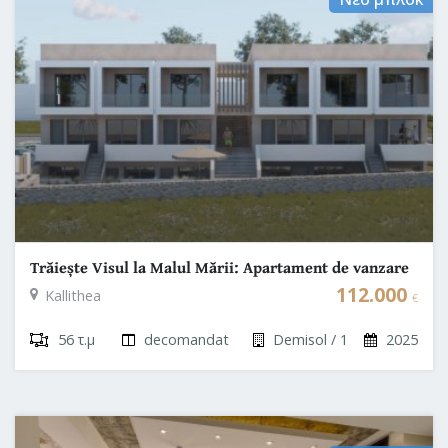
Trăiește Visul la Malul Mării: Apartament de vanzare
in Grecia || Halkidiki
112.000
Kallithea
€
56 τ.μ
decomandat
Demisol / 1
2025