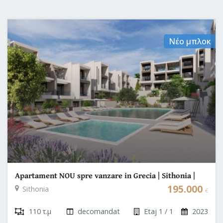
Νέο μπλοκ
Apartament NOU spre vanzare in Grecia | Sithonia |
Nikiti | Chalkidiki
195.000
Sithonia
€
110 τ.μ
decomandat
Etaj 1 / 1
2023