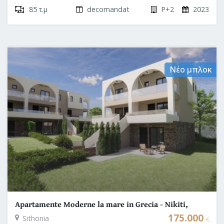
85 τ.μ
decomandat
P+2
2023
Νέο μπλοκ
Apartamente Moderne la mare in Grecia - Nikiti,
Halkidiki
175.000
Sithonia
€