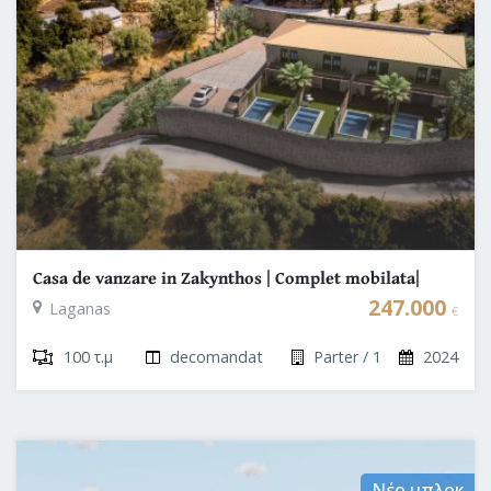
Casa de vanzare in Zakynthos | Complet mobilata|
Investite cu randament 12% net
247.000
Laganas
€
100 τ.μ
decomandat
Parter / 1
2024
Νέο μπλοκ