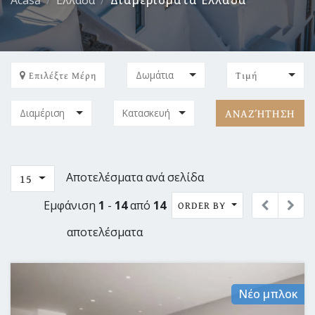
Acasă
Ελλάδα
Διαμερίσματα Ελλάδα
Επιλέξτε Μέρη
Τιμή
ΑΝΑΖΉΤΗΣΗ
Αποτελέσματα ανά σελίδα
15
Εμφάνιση
1
-
14
από
14
ORDER BY
αποτελέσματα
Νέο μπλοκ