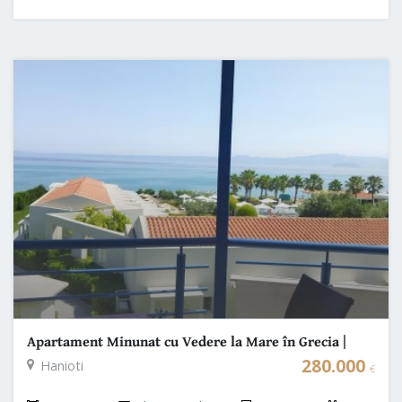
Apartament Minunat cu Vedere la Mare în Grecia |
Halkidiki - Kassandra
280.000
Hanioti
€