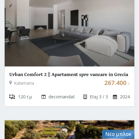
Urban Comfort 2 || Apartament spre vanzare in Grecia
|| Thessaloniki
267.400
Kalamaria
€
120 τ.μ
decomandat
Etaj 3 / 3
2024
Νέο μπλοκ