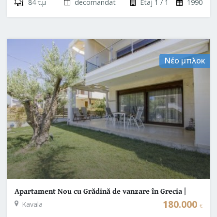
84 τ.μ
decomandat
Etaj 1 / 1
1990
Νέο μπλοκ
Apartament Nou cu Grădină de vanzare în Grecia |
Paralia Ofriniou | Kavala
180.000
Kavala
€