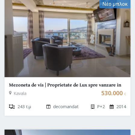
Νέο μπλοκ
Mezoneta de vis | Proprietate de Lux spre vanzare in
Grecia | Kavala
530.000
Kavala
€
243 τ.μ
decomandat
P+2
2014