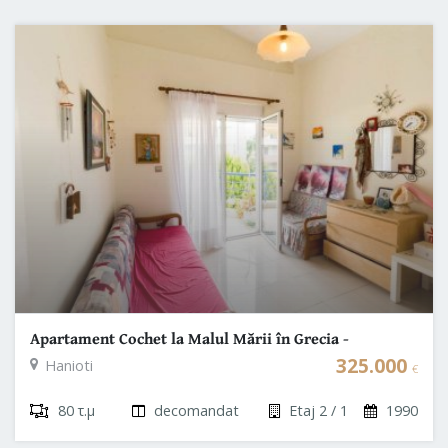
Apartament Cochet la Malul Mării în Grecia -
Oportunitate de Investitie
325.000
Hanioti
€
80 τ.μ
decomandat
Etaj 2 / 1
1990