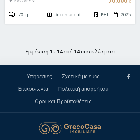
170.000
Kassandra
€
70 τ.μ
decomandat
P+1
2025
Εμφάνιση
1
-
14
από
14
αποτελέσματα
Υπηρεσίες
Σχετικά με εμάς
Επικοινωνία
Πολιτική απορρήτου
Οροι και Προϋποθέσεις