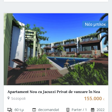
Νέο μπλοκ
Apartament Nou cu Jacuzzi Privat de vanzare în Nea
Propontida Grecia
155.000
Sozopoli
€
60 τ.μ
decomandat
Parter / 1
2022