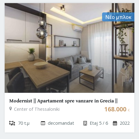
Νέο μπλοκ
Modernist || Apartament spre vanzare in Grecia ||
Thessaloniki
168.000
Center of Thessaloniki
€
70 τ.μ
decomandat
Etaj 5 / 6
2022